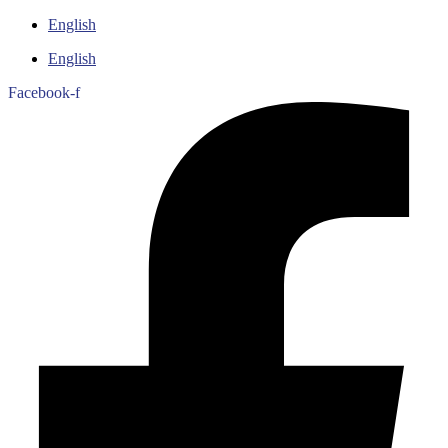
English
English
Facebook-f